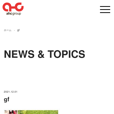
ホーム
gf
NEWS & TOPICS
2021.12.01
gf