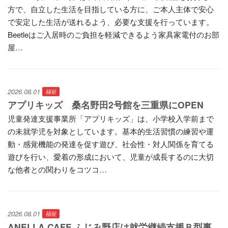
方で、自立した生活を目指している方に、ご本人主体で安心
で安定した生活が送れるよう、必要な支援を行っています。
Beetleはご入居時のご負担を軽減できるよう家具家電付のお部
屋…
2026.08.01
福祉
アプリキッズ 桑名野田2号館を三重県にOPEN
児童発達支援事業所「アプリキッズ」は、小学校入学前まで
の未就学児を対象としています。基本的生活習慣の練習や運
動・感覚機能の発達を促す遊び、社会性・対人関係を育てる
遊びを行い、愛着の形成において、児童が成長するのに大切
な他者との関わりをコツコ…
2026.08.01
福祉
ANELLA CAFE ふじみ野店は就労継続支援Ｂ型事