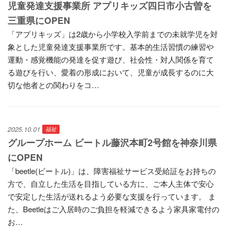
児童発達支援事業所 アプリキッズ四日市小古曽を
三重県にOPEN
「アプリキッズ」は2歳から小学校入学前までの未就学児を対
象とした児童発達支援事業所です。基本的生活習慣の練習や
運動・感覚機能の発達を促す遊び、社会性・対人関係を育て
る遊びを行い、愛着の形成において、児童が成長するのに大
切な他者との関わりをコ…
2025.10.01
福祉
グループホーム ビートル藤沢本町2号館を神奈川県
にOPEN
「beetle(ビートル)」は、障害福祉サービス受給証をお持ちの
方で、自立した生活を目指している方に、ご本人主体で安心
で安定した生活が送れるよう必要な支援を行っています。 ま
た、Beetleはご入居時のご負担を軽減できるよう家具家電付の
お…