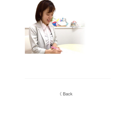
《 Back