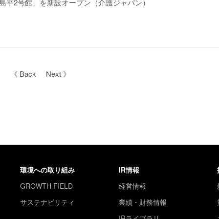
島平2号館」を新設オープン（介護ジャパン）
《 Back
Next 》
環境への取り組み
IR情報
GROWTH FIELD
経営情報
サステナビリティ
業績・財務情報
IRライブラリ