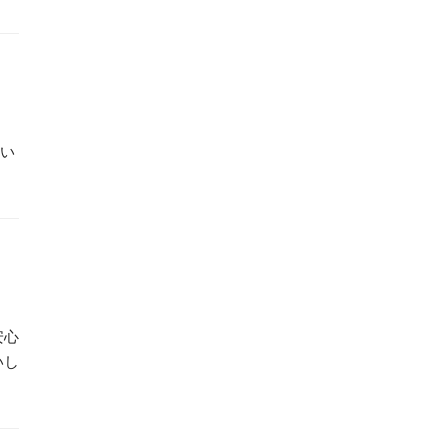
い
安心
いし