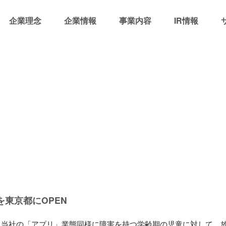
企業理念
企業情報
事業内容
IR情報
）
を東京都にOPEN
は、当社の「アプリ」業態同様に障害を持つ学齢期の児童に対して、