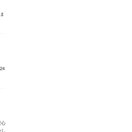
ま
24
安心
いし