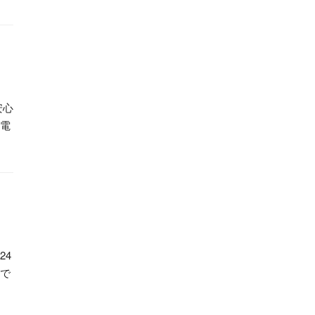
安心
家電
24
で